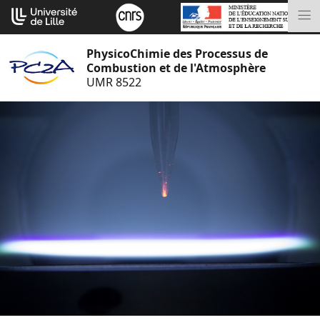
Aller
Cookies management panel
au
M
contenu
PhysicoChimie des Processus de
Combustion et de l'Atmosphère
UMR 8522