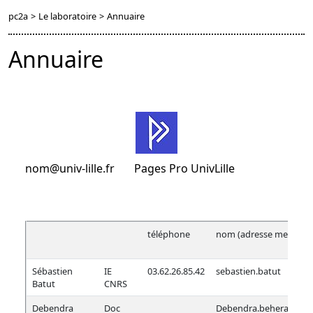
pc2a
>
Le laboratoire
>
Annuaire
Annuaire
nom@univ-lille.fr Pages Pro UnivLille
téléphone
nom (adresse mel)
Sébastien
IE
03.62.26.85.42
sebastien.batut
Batut
CNRS
Debendra
Doc
Debendra.behera.etu