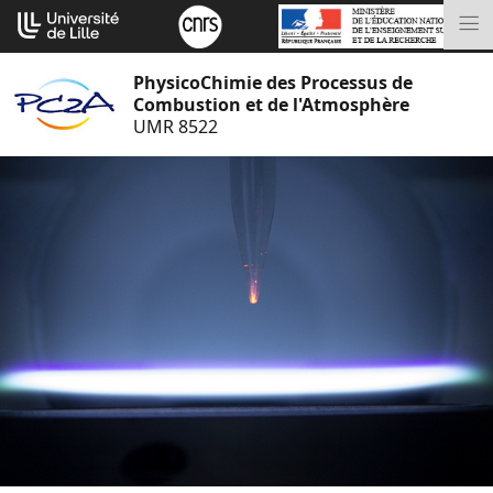
Aller
Cookies management panel
au
M
contenu
PhysicoChimie des Processus de
Combustion et de l'Atmosphère
UMR 8522