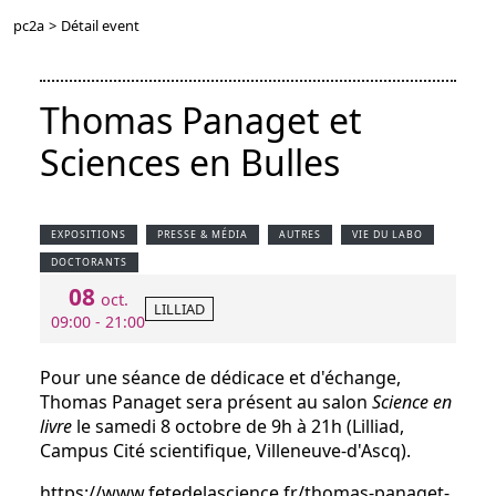
pc2a
>
Détail event
Thomas Panaget et
Sciences en Bulles
EXPOSITIONS
PRESSE & MÉDIA
AUTRES
VIE DU LABO
DOCTORANTS
08
oct.
LILLIAD
09:00 - 21:00
Pour une séance de dédicace et d'échange,
Thomas Panaget sera présent au salon
Science en
livre
le samedi 8 octobre de 9h à 21h (Lilliad,
Campus Cité scientifique, Villeneuve-d'Ascq).
https://www.fetedelascience.fr/thomas-panaget-