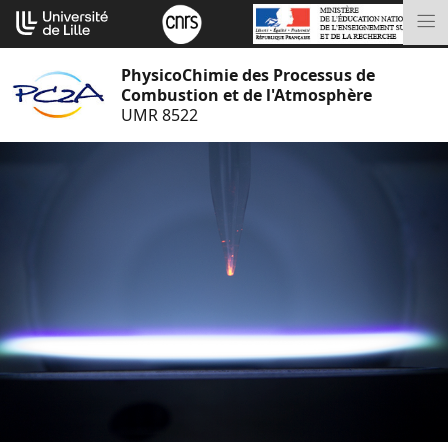
Aller
Cookies management panel
au
M
contenu
PhysicoChimie des Processus de
Combustion et de l'Atmosphère
UMR 8522