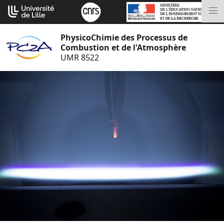
Aller
Cookies management panel
au
M
contenu
PhysicoChimie des Processus de
Combustion et de l'Atmosphère
UMR 8522