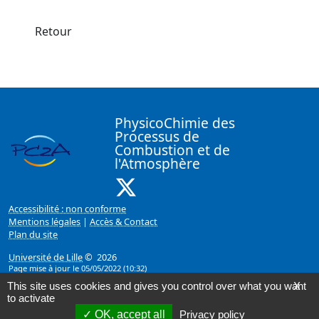
Retour
PhysicoChimie des
Processus de
Combustion et de
l'Atmosphère
X ( Nouvelle fenêtre)
Accessibilité : non conforme
Mentions légales
|
Accès & Contact
Plan du site
Université de Lille
© 2026
Page mise à jour le 05/05/2022 (10:32)
This site uses cookies and gives you control over what you want
X
to activate
OK, accept all
Privacy policy