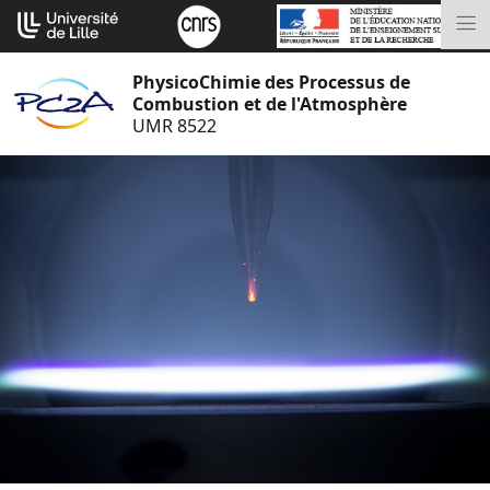
Aller
Cookies management panel
au
M
contenu
PhysicoChimie des Processus de
Combustion et de l'Atmosphère
UMR 8522