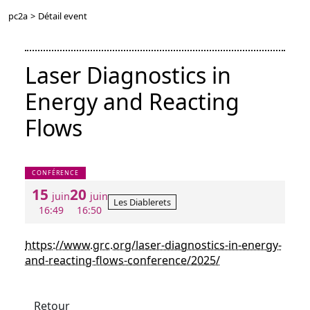
pc2a
>
Détail event
Laser Diagnostics in
Energy and Reacting
Flows
CONFÉRENCE
15
20
juin
juin
Les Diablerets
16:49
16:50
https://www.grc.org/laser-diagnostics-in-energy-
and-reacting-flows-conference/2025/
Retour