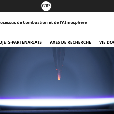
rocessus de Combustion et de l'Atmosphère
 Le laboratoire
OJETS-PARTENARIATS
menu projets-partenariats
AXES DE RECHERCHE
menu Axe
VIE D