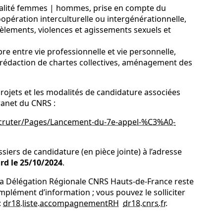
 égalité femmes | hommes, prise en compte du
oopération interculturelle ou intergénérationnelle,
cèlements, violences et agissements sexuels et
bre entre vie professionnelle et vie personnelle,
rédaction de chartes collectives, aménagement des
rojets et les modalités de candidature associées
tranet du CNRS :
/recruter/Pages/Lancement-du-7e-appel-%C3%A0-
siers de candidature (en pièce jointe) à l’adresse
rd le 25/10/2024
.
la Délégation Régionale CNRS Hauts-de-France reste
mplément d’information ; vous pouvez le solliciter
:
dr18.liste.accompagnementRH
dr18.cnrs
.
fr
.