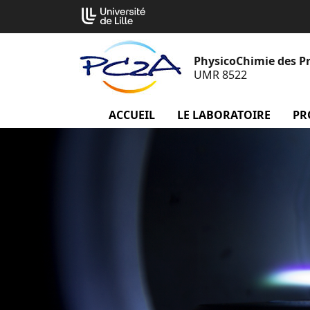
Aller
Cookies management panel
au
contenu
PhysicoChimie des P
UMR 8522
ACCUEIL
menu Accueil
LE LABORATOIRE
menu
PR