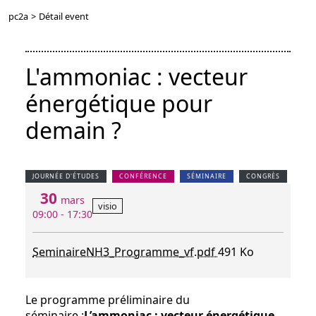
pc2a
>
Détail event
L'ammoniac : vecteur
énergétique pour
demain ?
JOURNÉE D'ÉTUDES
CONFÉRENCE
SÉMINAIRE
CONGRÈS
30
mars
visio
09:00 - 17:30
SeminaireNH3_Programme_vf.pdf
491 Ko
Le programme préliminaire du
séminaire :
L’ammoniac : vecteur énergétique