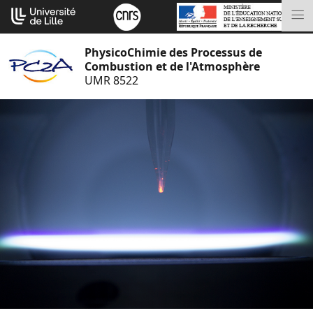
Aller
Cookies management panel
au
M
contenu
PhysicoChimie des Processus de
Combustion et de l'Atmosphère
UMR 8522