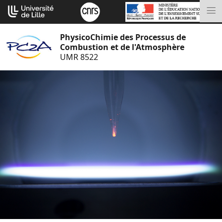
Aller
Cookies management panel
au
M
contenu
PhysicoChimie des Processus de
Combustion et de l'Atmosphère
UMR 8522