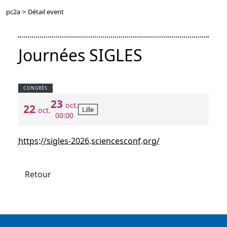
pc2a
>
Détail event
Journées SIGLES
CONGRÈS
23
oct.
22
Lille
oct.
00:00
https://sigles-2026.sciencesconf.org/
Retour