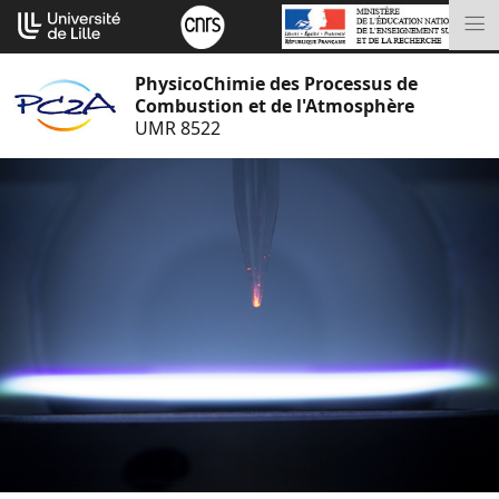
Aller
Cookies management panel
au
M
contenu
PhysicoChimie des Processus de
Combustion et de l'Atmosphère
UMR 8522