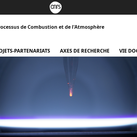
rocessus de Combustion et de l'Atmosphère
 Le laboratoire
OJETS-PARTENARIATS
menu projets-partenariats
AXES DE RECHERCHE
menu Axe
VIE D