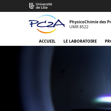
Aller
Cookies management panel
au
contenu
PhysicoChimie des P
UMR 8522
ACCUEIL
menu Accueil
LE LABORATOIRE
menu
PR