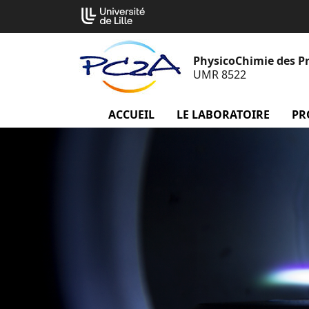
Aller
Cookies management panel
au
contenu
PhysicoChimie des P
UMR 8522
ACCUEIL
menu Accueil
LE LABORATOIRE
menu
PR