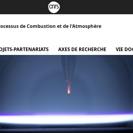
rocessus de Combustion et de l'Atmosphère
 Le laboratoire
OJETS-PARTENARIATS
menu projets-partenariats
AXES DE RECHERCHE
menu Axe
VIE D