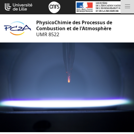
Aller
Cookies management panel
au
M
contenu
PhysicoChimie des Processus de
Combustion et de l'Atmosphère
UMR 8522