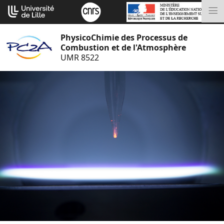
Aller
Cookies management panel
au
M
contenu
PhysicoChimie des Processus de
Combustion et de l'Atmosphère
UMR 8522