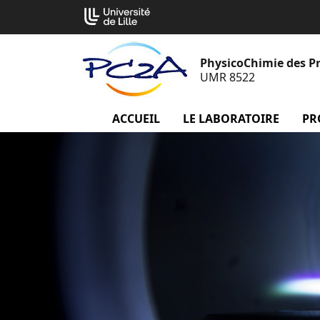
Aller
Cookies management panel
au
contenu
PhysicoChimie des P
UMR 8522
ACCUEIL
menu Accueil
LE LABORATOIRE
menu
PR