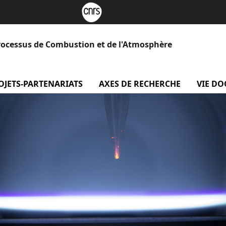
rocessus de Combustion et de l'Atmosphère
 Le laboratoire
OJETS-PARTENARIATS
menu projets-partenariats
AXES DE RECHERCHE
menu Axe
VIE D