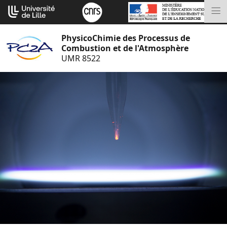
Aller
Cookies management panel
au
M
contenu
PhysicoChimie des Processus de
Combustion et de l'Atmosphère
UMR 8522