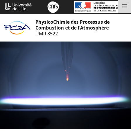
Aller
Cookies management panel
au
M
contenu
PhysicoChimie des Processus de
Combustion et de l'Atmosphère
UMR 8522