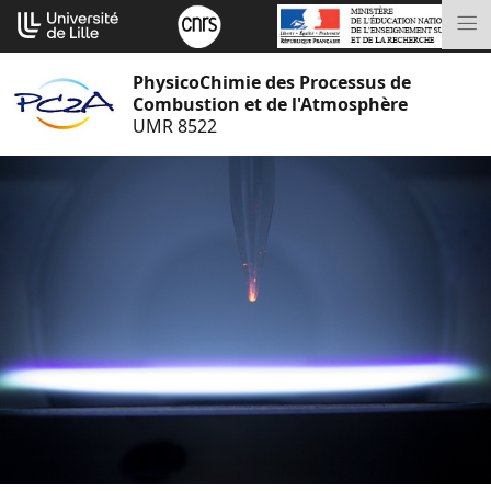
Aller
Cookies management panel
au
M
contenu
PhysicoChimie des Processus de
Combustion et de l'Atmosphère
UMR 8522