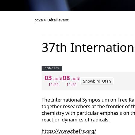
pc2a
>
Détail event
37th Internatio
CONGRÈS
03
08
août
août
Snowbird, Utah
11:51
11:51
The International Symposium on Free Radi
together researchers at the frontier of the
chemistry with particular emphasis on the
reaction dynamics of radicals.
https://www.thefrs.org/