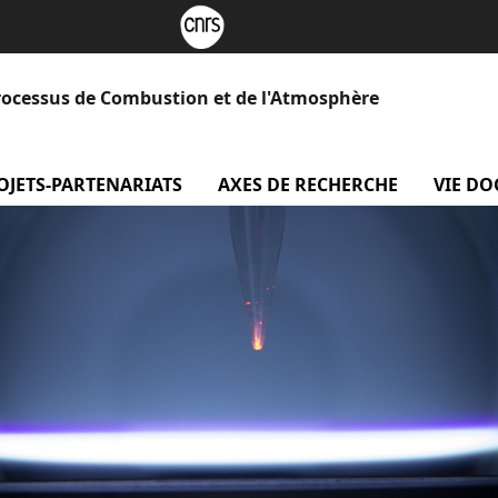
rocessus de Combustion et de l'Atmosphère
 Le laboratoire
OJETS-PARTENARIATS
menu projets-partenariats
AXES DE RECHERCHE
menu Axe
VIE D