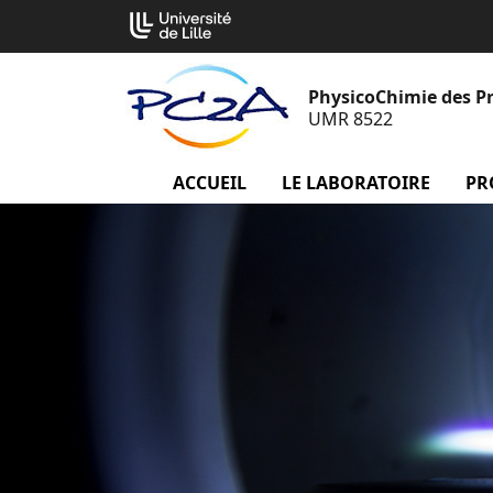
Aller
Cookies management panel
au
contenu
PhysicoChimie des P
UMR 8522
ACCUEIL
menu Accueil
LE LABORATOIRE
menu
PR