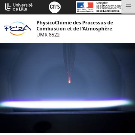
Aller
Cookies management panel
au
M
contenu
PhysicoChimie des Processus de
Combustion et de l'Atmosphère
UMR 8522