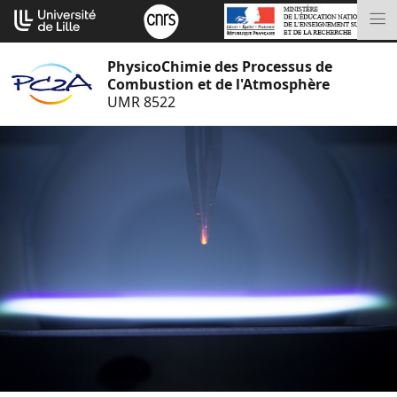
Aller
Cookies management panel
au
M
contenu
PhysicoChimie des Processus de
Combustion et de l'Atmosphère
UMR 8522