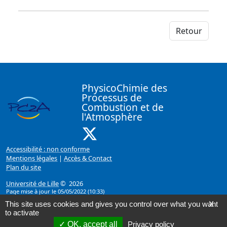
Retour
PhysicoChimie des
Processus de
Combustion et de
l'Atmosphère
X ( Nouvelle fenêtre)
Accessibilité : non conforme
Mentions légales
|
Accès & Contact
Plan du site
Université de Lille
© 2026
Page mise à jour le 05/05/2022 (10:33)
This site uses cookies and gives you control over what you want
X
to activate
OK, accept all
Privacy policy