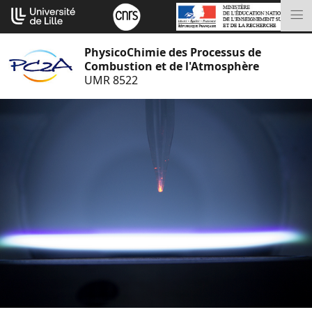
Aller
Cookies management panel
au
M
contenu
PhysicoChimie des Processus de
Combustion et de l'Atmosphère
UMR 8522