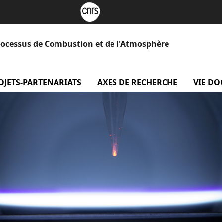
rocessus de Combustion et de l'Atmosphère
 Le laboratoire
OJETS-PARTENARIATS
menu projets-partenariats
AXES DE RECHERCHE
menu Axe
VIE D