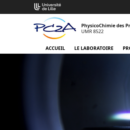
Aller
Cookies management panel
au
contenu
PhysicoChimie des P
UMR 8522
ACCUEIL
menu Accueil
LE LABORATOIRE
menu
PR