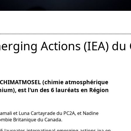
merging Actions (IEA) du
et CHIMATMOSEL (chimie atmosphérique
um), est l'un des 6 lauréats en Région
Taamali et Luna Cartayrade du PC2A, et Nadine
ombie Britanique du Canada.
6-laureates-international-emerging-actions-iea-en-