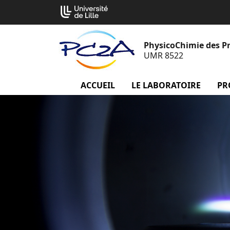
Aller
Cookies management panel
au
contenu
PhysicoChimie des P
UMR 8522
ACCUEIL
menu Accueil
LE LABORATOIRE
menu
PR