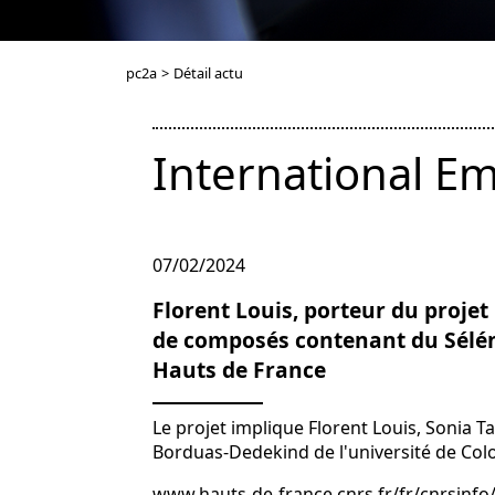
pc2a
>
Détail actu
International E
07/02/2024
Florent Louis, porteur du proj
de composés contenant du Séléni
Hauts de France
Le projet implique Florent Louis, Sonia 
Borduas-Dedekind de l'université de Col
www.hauts-de-france.cnrs.fr/fr/cnrsinfo/