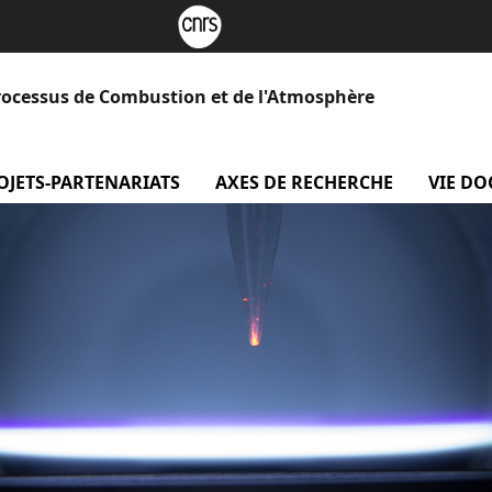
rocessus de Combustion et de l'Atmosphère
 Le laboratoire
OJETS-PARTENARIATS
menu projets-partenariats
AXES DE RECHERCHE
menu Axe
VIE D