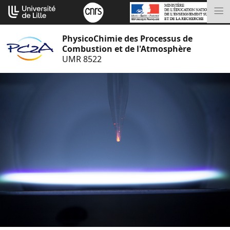
Aller
Cookies management panel
au
M
contenu
PhysicoChimie des Processus de
Combustion et de l'Atmosphère
UMR 8522