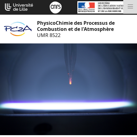
Aller
Cookies management panel
au
M
contenu
PhysicoChimie des Processus de
Combustion et de l'Atmosphère
UMR 8522